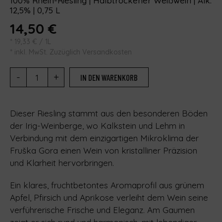
100% Rhein-Riesling | Halbtrockener Weißwein | Alk.
12,5% | 0,75 L
14,50
€
*
19,33
€
/ 1L
* inkl. MwSt. Zuzüglich Versandkosten
-
+
IN DEN WARENKORB
Dieser Riesling stammt aus den besonderen Böden
der Irig-Weinberge, wo Kalkstein und Lehm in
Verbindung mit dem einzigartigen Mikroklima der
Fruška Gora einen Wein von kristalliner Präzision
und Klarheit hervorbringen.
Ein klares, fruchtbetontes Aromaprofil aus grünem
Apfel, Pfirsich und Aprikose verleiht dem Wein seine
verführerische Frische und Eleganz. Am Gaumen