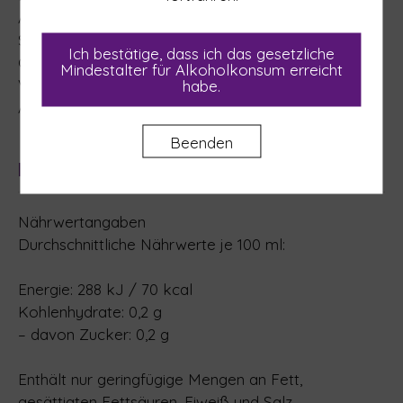
Ascorbinsäure (E 300), Kaliummetabisulfit (E 224).
Stabilisatoren: Carboxymethylcellulose (E 466),
Ich bestätige, dass ich das gesetzliche
Gummi arabicum (E 414).
Mindestalter für Alkoholkonsum erreicht
Verpackungsgas: Stickstoff.
habe.
Allergenhinweis: Enthält Sulfite.
Beenden
Nährwerttabelle
Nährwertangaben
Durchschnittliche Nährwerte je 100 ml:
Energie: 288 kJ / 70 kcal
Kohlenhydrate: 0,2 g
– davon Zucker: 0,2 g
Enthält nur geringfügige Mengen an Fett,
gesättigten Fettsäuren, Eiweiß und Salz.