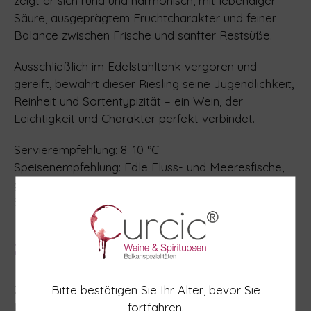
zeigt er sich rund und harmonisch, mit lebendiger
Säure, ausgeprägtem Fruchtcharakter und feiner
Balance zwischen Frische und sanfter Restsüße.
Ausschließlich im Edelstahltank vergoren und
gereift, bewahrt dieser Riesling seine Jugendlichkeit,
Reinheit und Sortentypizität – ein Wein, der
Leichtigkeit und Charakter perfekt verbindet.
Servierempfehlung: 8–10 °C
Speisenempfehlung: Edle Fluss- und Meeresfische,
gegrilltes helles Fleisch, herzhafter Käse, frische
Salate
Zutaten
Bitte bestätigen Sie Ihr Alter, bevor Sie
Zutaten: Trauben.
fortfahren.
Konservierungs- und Antioxidationsmittel: L-