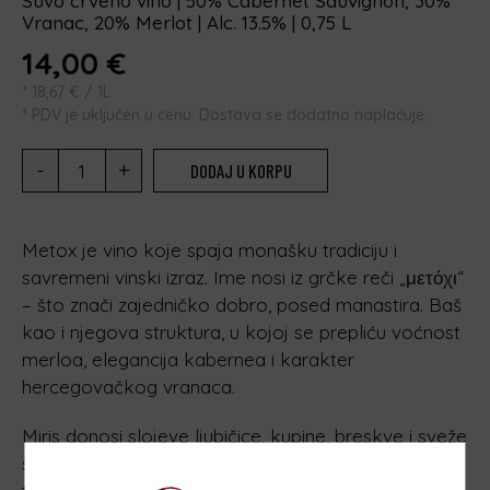
Suvo crveno vino | 50% Cabernet Sauvignon, 30%
Vranac, 20% Merlot | Alc. 13.5% | 0,75 L
14,00
€
*
18,67
€
/ 1L
* PDV je uključen u cenu. Dostava se dodatno naplaćuje.
-
+
DODAJ U KORPU
Metox je vino koje spaja monašku tradiciju i
savremeni vinski izraz. Ime nosi iz grčke reči „μετόχι“
– što znači zajedničko dobro, posed manastira. Baš
kao i njegova struktura, u kojoj se prepliću voćnost
merloa, elegancija kabernea i karakter
hercegovačkog vranaca.
Miris donosi slojeve ljubičice, kupine, breskve i sveže
šljive. Na ukusu je pitko i skladno, sa mekim