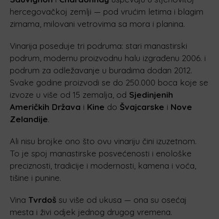
hercegovačkoj zemlji — pod vrućim letima i blagim
zimama, milovani vetrovima sa mora i planina.
Vinarija poseduje tri podruma: stari manastirski
podrum, modernu proizvodnu halu izgrađenu 2006. i
podrum za odležavanje u buradima dodan 2012.
Svake godine proizvodi se do 250.000 boca koje se
izvoze u više od 15 zemalja, od
Sjedinjenih
Američkih Država
i
Kine
do
Švajcarske
i
Nove
Zelandije
.
Ali nisu brojke ono što ovu vinariju čini izuzetnom.
To je spoj manastirske posvećenosti i enološke
preciznosti, tradicije i modernosti, kamena i voća,
tišine i punine.
Vina
Tvrdoš
su više od ukusa — ona su osećaj
mesta i živi odjek jednog drugog vremena.