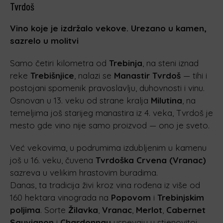
Tvrdoš
Vino koje je izdržalo vekove. Urezano u kamen,
sazrelo u molitvi
Samo četiri kilometra od
Trebinja
, na steni iznad
reke
Trebišnjice
, nalazi se
Manastir Tvrdoš
— tihi i
postojani spomenik pravoslavlju, duhovnosti i vinu.
Osnovan u 13. veku od strane kralja
Milutina
, na
temeljima još starijeg manastira iz 4. veka, Tvrdoš je
mesto gde vino nije samo proizvod — ono je sveto.
Već vekovima, u podrumima izdubljenim u kamenu
još u 16. veku, čuvena
Tvrdoška Crvena (Vranac)
sazreva u velikim hrastovim buradima.
Danas, ta tradicija živi kroz vina rođena iz više od
160 hektara vinograda na
Popovom
i
Trebinjskim
poljima
. Sorte
Žilavka
,
Vranac
,
Merlot
,
Cabernet
Sauvignon
i
Chardonnay
uspevaju u stjenovitoj