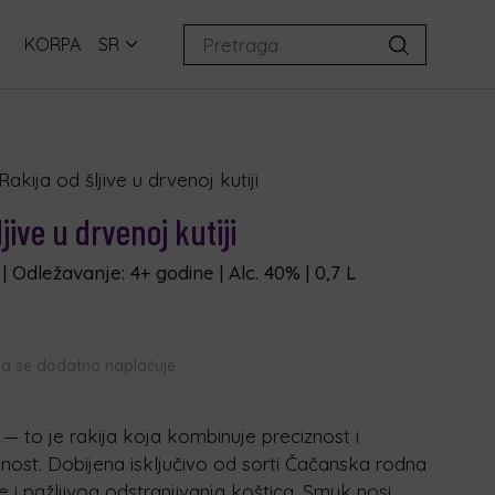
KORPA
SR
akija od šljive u drvenoj kutiji
jive u drvenoj kutiji
 Odležavanje: 4+ godine | Alc. 40% | 0,7 L
ava se dodatno naplaćuje.
 — to je rakija koja kombinuje preciznost i
ualnost. Dobijena isključivo od sorti Čačanska rodna
e i pažljivog odstranjivanja koštica, Smuk nosi