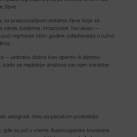
 šljive.
, sa prepoznatljivim notama šljive koje se
a vanile, badema i hrastovine. Na ukusu —
ujući najmanje četiri godine odležavanja u ručno
dima.
ita — jednako dobra kao aperitiv ili dižestiv.
C, kada se najdublje izražava sav njen karakter.
ki vinogradi. Vino sa pečatom podneblja.
ce, gde su još u vreme Austrougarske krunisane