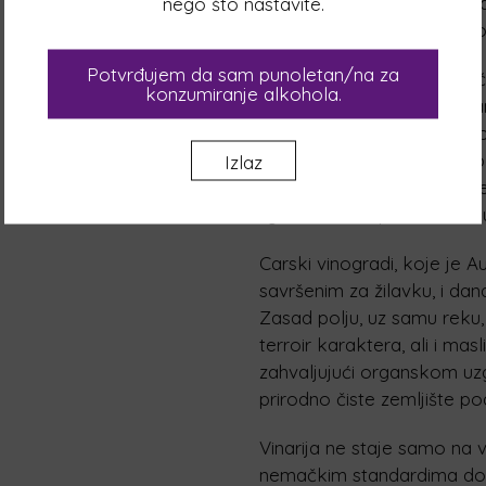
prve loze za bečki dvor, d
nego što nastavite.
meri godinama, već dubin
Potvrđujem da sam punoletan/na za
“Podrumi Vukoje 1982” već p
konzumiranje alkohola.
ograničenim serijama, osl
ukopane podrume i majstors
lokacijama Ušće i Zasad p
Izlaz
autohtone i internacionalne
syrah, merlot, pinot noir, m
Carski vinogradi, koje je A
savršenim za žilavku, i dan
Zasad polju, uz samu reku,
terroir karaktera, ali i ma
zahvaljujući organskom uz
prirodno čiste zemljište po
Vinarija ne staje samo na v
nemačkim standardima donosi