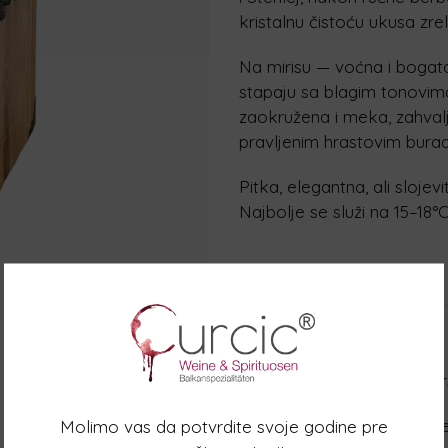
kristalnu čistoću ukusa zrele
Na mirisu — voćna i bogata
stapaju sa blagim tonovim
zaokružena i meka, zahvalj
pravljenim hrastovim bura
Pitka, elegantna, ali slojev
Najbolje se služi na 15–18°
Proizvodjač
Vukojević Cellars
Hercegovačka zemlja. Cars
Na ušću Trebišnjice i Suši
Molimo vas da potvrdite svoje godine pre