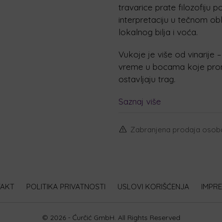
travarice prate filozofiju
interpretaciju u tečnom obl
lokalnog bilja i voća.
Vukoje je više od vinarije 
vreme u bocama koje prona
ostavljaju trag.
Saznaj više
Zabranjena prodaja osobam
AKT
POLITIKA PRIVATNOSTI
USLOVI KORIŠĆENJA
IMPR
© 2026 - Ćurčić GmbH. All Rights Reserved