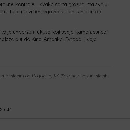
 potpune kontrole – svaka sorta grožđa ima svoju
iku. Tu je i prvi hercegovački džin, stvoren od
– to je univerzum ukusa koji spaja kamen, sunce i
laze put do Kine, Amerike, Evrope. I koje
a mlađim od 18 godina, § 9 Zakona o zaštiti mladih
ESSUM