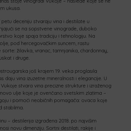
anas stoje vinogradi Vukoje – nasleđe koje se ne
om ukusa.
etu deceniju stvaraju vina i destilate u
anjajući se na sopstvene vinograde, duboko
tvo koje spaja tradiciju i tehnologiju. Na
olje, pod hercegovačkim suncem, rastu
 sorte: žilavka, vranac, tamnjanika, chardonnay,
uskat i druge.
ustrougarska još krajem 19. veka proglasila
as daju vina izuzetne mineralnosti i elegancije. U
 Vukoje stvara vina precizne strukture i izraženog
slinovo ulje koje je ovenčano svetskim zlatima –
goju i pomoći neobičnih pomagača: ovaca koje
d stablima.
inu – destilerija izgrađena 2018. po najvišim
 novu dimenziju. Sortni destilati, rakije i