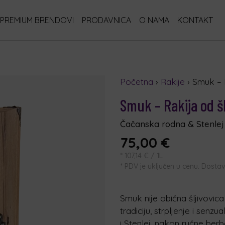
PREMIUM BRENDOVI
PRODAVNICA
O NAMA
KONTAKT
Početna
›
Rakije
› Smuk – R
Smuk – Rakija od šl
Čačanska rodna & Stenlej |
75,00
€
*
107,14
€
/ 1L
* PDV je uključen u cenu. Dost
Smuk nije obična šljivovica
tradiciju, strpljenje i senz
i Stenlej, nakon ručne berb