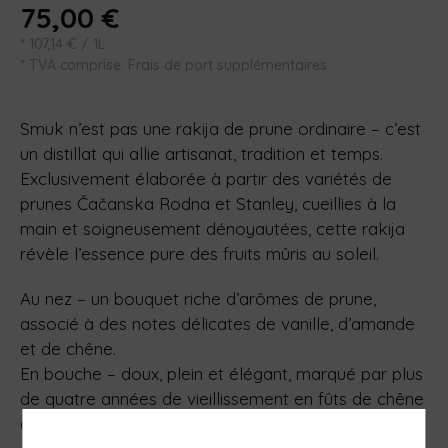
75,00
€
*
107,14
€
/ 1L
* TVA comprise. Frais de port supplémentaires
Smuk n’est pas une rakija de prune ordinaire – c’est
un distillat qui allie artisanat, tradition et temps.
Exclusivement élaborée à partir des variétés de
prunes Čačanska Rodna et Stanley, cueillies à la
main et soigneusement dénoyautées, cette rakija
révèle l’essence pure des fruits mûris au soleil.
Au nez – un bouquet riche d’arômes de prune,
associé à des notes délicates de vanille, d’amande
et de chêne.
En bouche – doux, plein et élégant, marqué par plus
de quatre années de vieillissement en fûts de chêne
de Kopaonik, fabriqués artisanalement.