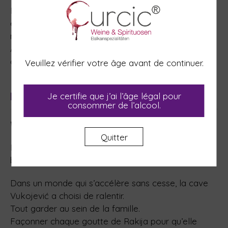
Élégant et complexe, Smuk est à la fois intemporel
et moderne – l’expression parfaite de l’artisanat
montagnard dans chaque goutte.
À servir entre 15 et 18 °C, en apéritif, en digestif ou
comme cadeau pour des moments d’exception.
Veuillez vérifier votre âge avant de continuer.
Fabricant
Je certifie que j’ai l’âge légal pour
consommer de l’alcool.
Vukojević Cellars
Quitter
Rakija avec l’âme du Kopaonik. L’art familial en
bouteilles.
Dans un monde qui s’accélère sans cesse, la cave
Vukojević a choisi de ralentir.
Tout garder au sein de la famille.
Façonner chaque goutte de Rakija pour qu’elle