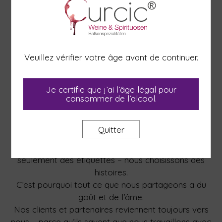
Nous ne voulons pas tout avoir – seulement ce qui
se distingue vraiment : exceptionnel, constant et
excellent.
Que vous soyez une vinothèque, un restaurant, une
Veuillez vérifier votre âge avant de continuer.
épicerie fine ou simplement amateur de bonnes
saveurs chez vous – nous sommes à votre service.
En tant que fournisseur fiable ou hôte personnel en
Je certifie que j’ai l’âge légal pour
consommer de l’alcool.
ligne, nous vous offrons toujours des
recommandations sincères et un conseil
personnalisé.
Quitter
Chez Ćurčić GmbH, nous ne choisissons pas
seulement des étiquettes – nous choisissons des
histoires.
C’est pourquoi tout ce que nous partageons a du
goût et de l’âme.
Nos clients et partenaires reviennent toujours vers
nous – parce qu’ils savent que nous travaillons avec