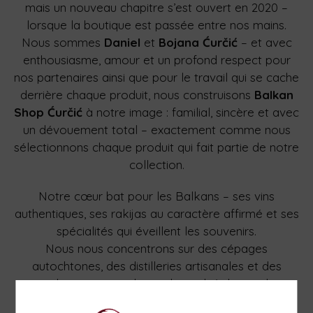
mais un nouveau chapitre s’est ouvert en 2020 –
lorsque la boutique est passée entre nos mains.
Nous sommes
Daniel
et
Bojana Ćurčić
– et avec
enthousiasme, amour et un profond respect pour
nos partenaires ainsi que pour le travail qui se cache
derrière chaque produit, nous construisons
Balkan
Shop Ćurčić
à notre image : familial, sincère et avec
un dévouement total – exactement comme nous
sélectionnons chaque produit qui fait partie de notre
collection.
Notre cœur bat pour les Balkans – ses vins
authentiques, ses rakijas au caractère affirmé et ses
spécialités qui éveillent les souvenirs.
Nous nous concentrons sur des cépages
autochtones, des distilleries artisanales et des
producteurs qui cultivent la qualité depuis des
générations.