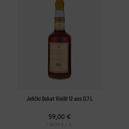
Jelički Dukat Vieilli 12 ans 0,7 L
59,00
€
*
84,29
€
/ 1L