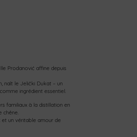
ille Prodanović affine depuis
 naît le Jelički Dukat – un
me comme ingrédient essentiel.
 familiaux à la distillation en
e chêne.
x et un véritable amour de