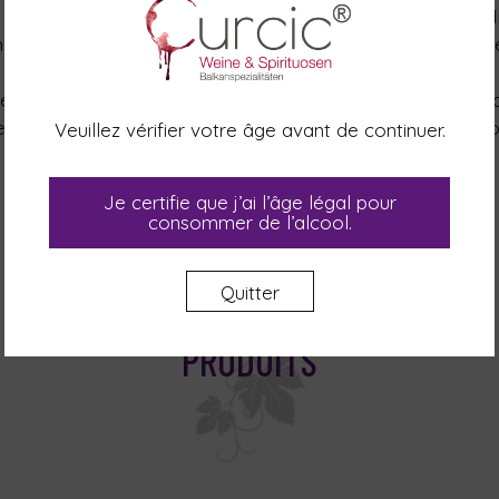
 fièrement le titre de Champion de la Qualité de la Foire
médailles d’or (2003, 2004, 2013) – une preuve de son auth
raffiné.
e est considérée comme un véritable ambassadeur de la r
e, reconnue et appréciée bien au-delà des frontières natio
Veuillez vérifier votre âge avant de continuer.
Visiter le site web
Je certifie que j’ai l’âge légal pour
consommer de l’alcool.
Quitter
PRODUITS