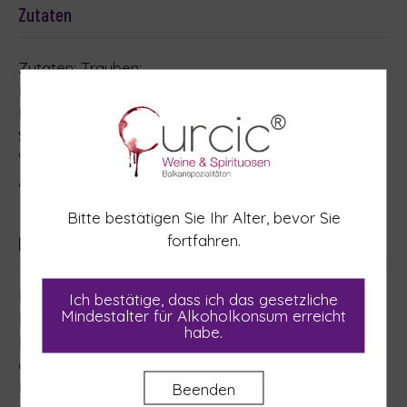
Zutaten
Zutaten: Trauben;
Konservierungsstoff und Antioxidantien:
Kaliummetabisulfit (E 224);
Stabilisatoren: Gumi arabicum (E414);
Verpackungsgasse: Stickstoff
Allergene: enthält Sulfite
Bitte bestätigen Sie Ihr Alter, bevor Sie
fortfahren.
Nährwerttabelle
Brennwert, 100ml enthalten durchschnittlich: 337.65
Ich bestätige, dass ich das gesetzliche
Mindestalter für Alkoholkonsum erreicht
kJ/ 80.78 kcal
habe.
Kochlenhydrate: 0,29 g
davon Zucker: 0,29 g
Enthält geringfügige Mengenvon Fett, Fettsäuren,
Beenden