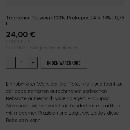
Trockener Rotwein | 100% Prokupac | Alk. 14% | 0,75
L
24,00
€
*
32,00
€
/ 1L
* inkl. MwSt. Zuzüglich Versandkosten
-
+
IN DEN WARENKORB
Ein rubinroter Wein, der die Tiefe, Kraft und Identität
der bedeutendsten autochthonen serbischen
Rebsorte authentisch widerspiegelt. Prokupac
Aleksandrović verbindet jahrhundertealte Tradition
mit moderner Präzision und zeigt, wie zeitlos diese
Rebe sein kann.