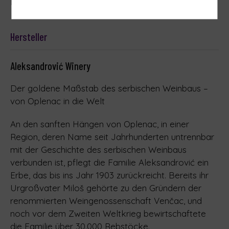
Eiweiß und Salz
Hersteller
Aleksandrović Winery
Der goldene Maßstab des serbischen Weinbaus –
von Oplenac in die Welt
An den sanften Hängen von Oplenac, in einer
Region, deren Name seit Jahrhunderten untrennbar
mit der Geschichte des serbischen Weinbaus
verbunden ist, pflegt die Familie Aleksandrović ein
Erbe, das bis ins Jahr 1903 zurückreicht. Bereits ihr
Urgroßvater Miloš gehörte zu den Gründern der
renommierten Weingenossenschaft Venčac, und
noch vor dem Zweiten Weltkrieg bewirtschaftete
die Familie über 30.000 Rebstöcke.