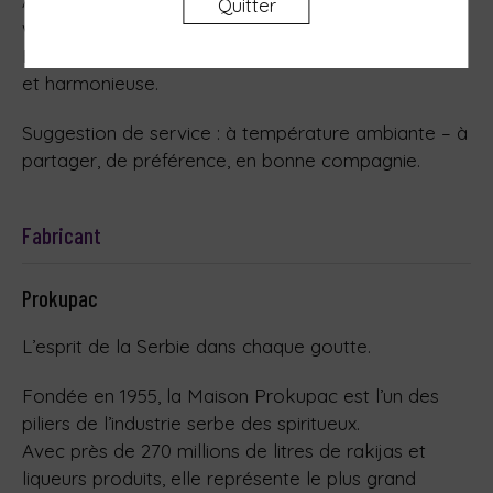
Arômes de prune mûre, amande et une touche de
Quitter
vanille.
En bouche : riche et pleine, avec une finale longue
et harmonieuse.
Suggestion de service : à température ambiante – à
partager, de préférence, en bonne compagnie.
Fabricant
Prokupac
L’esprit de la Serbie dans chaque goutte.
Fondée en 1955, la Maison Prokupac est l’un des
piliers de l’industrie serbe des spiritueux.
Avec près de 270 millions de litres de rakijas et
liqueurs produits, elle représente le plus grand