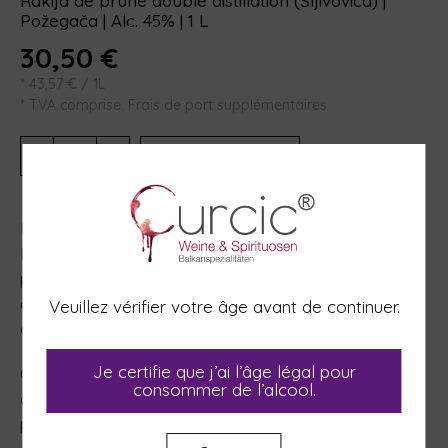
Rakija de prune double distillation (Šljivovica) |
Požegača | Alc. 45% | 1 L
30,50
€
*
43,57
€
/ 1L
* TVA comprise. Frais de port supplémentaires
-
+
AJOUTER AU PANIER
Un classique culte parmi les rakijas serbes.
Manastirka est élaborée à partir des meilleures
prunes Požegača, selon une recette monastique
ancestrale, sublimée par des méthodes de
Veuillez vérifier votre âge avant de continuer.
distillation modernes.
Je certifie que j’ai l’âge légal pour
Cette variété aromatique confère au spiritueux une
consommer de l’alcool.
complexité olfactive remarquable et une saveur
profonde et équilibrée.