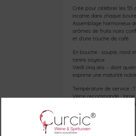
Créé pour célébrer les 55 
incarne dans chaque boutei
Assemblage harmonieux de 
arômes de fruits noirs conf
et d’une touche de café.
En bouche : souple, rond et
tanins soyeux.
Vieilli cinq ans – dont quat
exprime une maturité noble
Température de service : 1
Verre recommandé : large 
Accords : steak, veau, pro
desserts au chocolat noir.
Fabricant