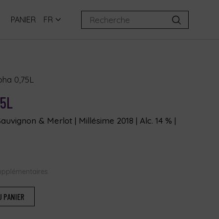
PANIER
FR
oha 0,75L
75L
uvignon & Merlot | Millésime 2018 | Alc. 14 % |
supplémentaires
U PANIER