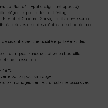
ans de Plantaže, Epoha (signifiant époque)
lle élégance, profondeur et héritage.
Merlot et Cabernet Sauvignon, il s’ouvre sur des
iturés, relevés de notes d’épices, de chocolat noir
 persistant, avec une acidité équilibrée et des
re en barriques françaises et un en bouteille – il
 et une finesse rare.
7–18 °C
verre ballon pour vin rouge
sciutto, fromages demi-durs ; sublime aussi avec