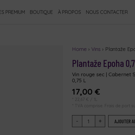
S PREMIUM
BOUTIQUE
À PROPOS
NOUS CONTACTER
Home
›
Vins
› Plantaže Ep
Plantaže Epoha 0,
Vin rouge sec | Cabernet Sa
0,75 L
17,00
€
*
22,67
€
/ 1L
* TVA comprise. Frais de port 
-
+
AJOUTER A