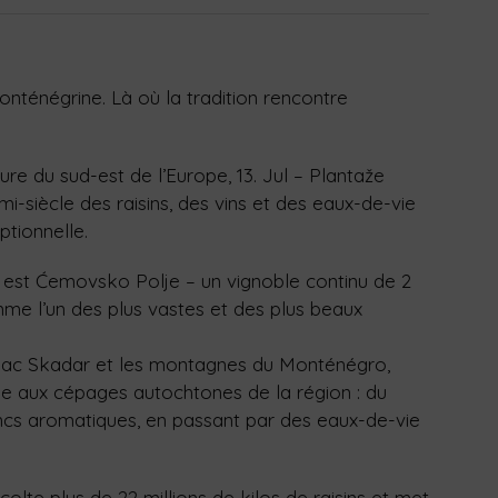
onténégrine. Là où la tradition rencontre
ulture du sud-est de l’Europe, 13. Jul – Plantaže
mi-siècle des raisins, des vins et des eaux-de-vie
ptionnelle.
x est Ćemovsko Polje – un vignoble continu de 2
me l’un des plus vastes et des plus beaux
e lac Skadar et les montagnes du Monténégro,
ie aux cépages autochtones de la région : du
ncs aromatiques, en passant par des eaux-de-vie
lte plus de 22 millions de kilos de raisins et met