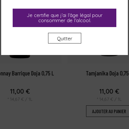
Je certifie que j’ai l’âge légal pour
consommer de l’alcool.
Quitter
nnay Barrique Doja 0,75 L
Tamjanika Doja 0,75
11,00
€
11,00
€
*
14,67
€
/ 1L
*
14,67
€
/ 1L
AJOUTER AU PANIER