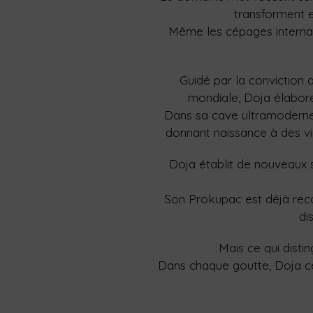
transforment e
Même les cépages internat
Guidé par la conviction q
mondiale, Doja élabore 
Dans sa cave ultramoderne, 
donnant naissance à des vin
Doja établit de nouveaux s
Son Prokupac est déjà rec
di
Mais ce qui disti
Dans chaque goutte, Doja cél