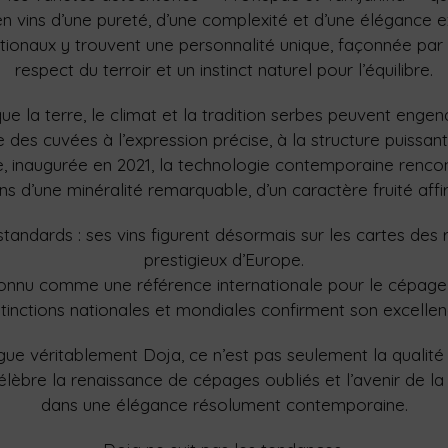
n vins d’une pureté, d’une complexité et d’une élégance e
ionaux y trouvent une personnalité unique, façonnée par l
respect du terroir et un instinct naturel pour l’équilibre.
ue la terre, le climat et la tradition serbes peuvent enge
des cuvées à l’expression précise, à la structure puissante 
inaugurée en 2021, la technologie contemporaine rencontr
s d’une minéralité remarquable, d’un caractère fruité affirm
tandards : ses vins figurent désormais sur les cartes des r
prestigieux d’Europe.
onnu comme une référence internationale pour le cépage
stinctions nationales et mondiales confirment son excellen
ngue véritablement Doja, ce n’est pas seulement la qualité 
èbre la renaissance de cépages oubliés et l’avenir de la 
dans une élégance résolument contemporaine.