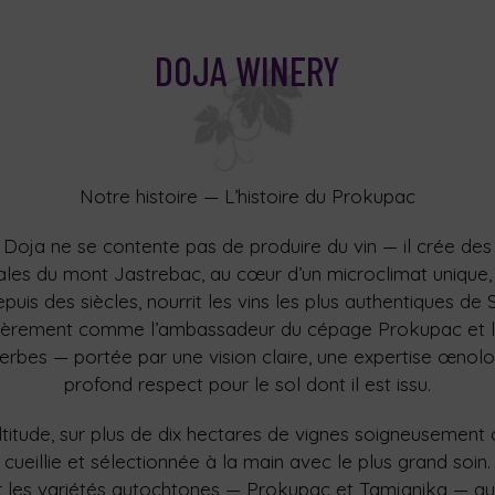
DOJA WINERY
Notre histoire — L’histoire du Prokupac
oja ne se contente pas de produire du vin — il crée des
nales du mont Jastrebac, au cœur d’un microclimat unique, 
epuis des siècles, nourrit les vins les plus authentiques de 
e fièrement comme l’ambassadeur du cépage Prokupac et l
rbes — portée par une vision claire, une expertise œnolo
profond respect pour le sol dont il est issu.
ltitude, sur plus de dix hectares de vignes soigneusement 
cueillie et sélectionnée à la main avec le plus grand soin.
 les variétés autochtones — Prokupac et Tamjanika — qui