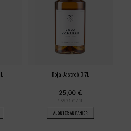
 L
Doja Jastreb 0,7L
25,00
€
*
35,71
€
/ 1L
AJOUTER AU PANIER