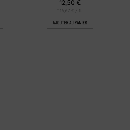
12,50
€
*
16,67
€
/ 1L
AJOUTER AU PANIER