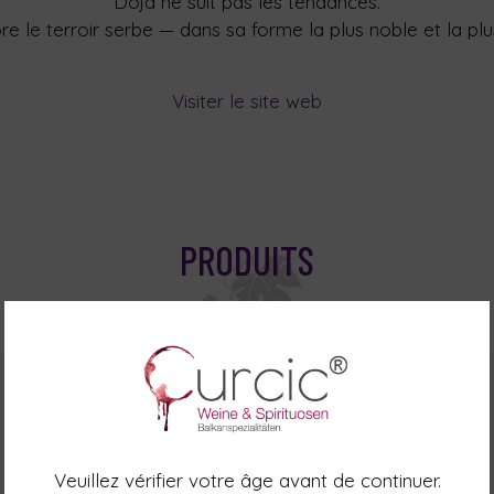
Doja ne suit pas les tendances.
re le terroir serbe — dans sa forme la plus noble et la plu
Visiter le site web
PRODUITS
Veuillez vérifier votre âge avant de continuer.