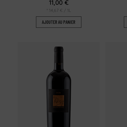
11,00
€
*
14,67
€
/ 1L
AJOUTER AU PANIER