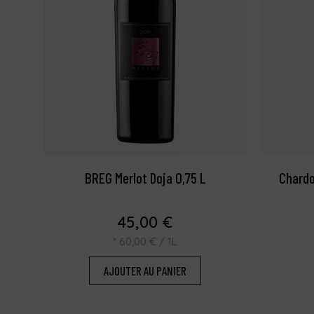
BREG Merlot Doja 0,75 L
Chardo
45,00
€
*
60,00
€
/ 1L
AJOUTER AU PANIER