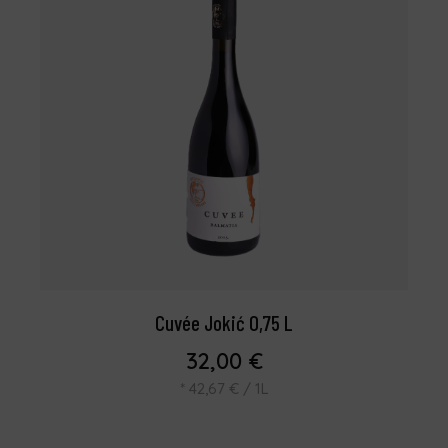
Cuvée Jokić 0,75 L
32,00
€
*
42,67
€
/ 1L