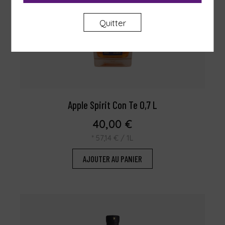
Quitter
Apple Spirit Con Te 0,7 L
40,00
€
*
57,14
€
/ 1L
AJOUTER AU PANIER