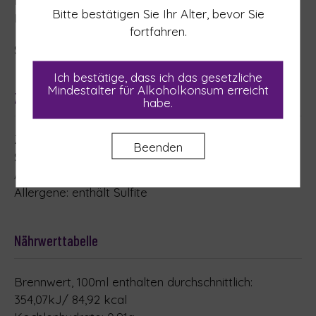
Erbe des regionalen Weinbaus mit stilvoller
Bitte bestätigen Sie Ihr Alter, bevor Sie
Leichtigkeit weiterträgt.
fortfahren.
Serviertemperatur: 16–18 °C
Ich bestätige, dass ich das gesetzliche
Mindestalter für Alkoholkonsum erreicht
Zutaten
habe.
Zutaten: Trauben, Mostkonzentrat ;
Beenden
Stabilisatoren: Zitronensäure, Metaweinsäure;
Antioxidantien: Kaliummetabisulfit
Allergene: enthält Sulfite
Nährwerttabelle
Brennwert, 100ml enthalten durchschnittlich:
354,07kJ/ 84,92 kcal