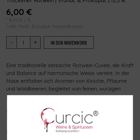
Trockener Rotwein | Vranac & Prokupac | 12,5 %
6,00
€
*
8,00
€
/ 1L
* inkl. MwSt. Zuzüglich Versandkosten
-
+
IN DEN WARENKORB
Eine traditionelle serbische Rotwein-Cuvée, die Kraft
und Balance auf harmonische Weise vereint. In der
Nase entfalten sich Aromen von Kirsche, Pflaume
und Waldbeeren, begleitet von feinen, würzigen
Nuancen.
Am Gaumen voll, weich und ausgewogen, mit feinen
Tanninen und einer sanften Frische im Abgang.
Ideal für den täglichen Genuss – ein Wein, der das