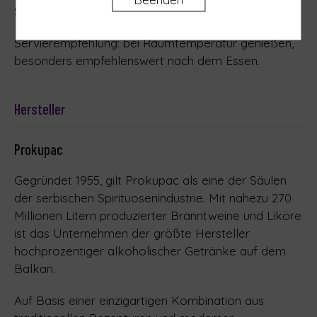
Seele gleichermaßen anspricht.
Servierempfehlung: bei Raumtemperatur genießen,
besonders empfehlenswert nach dem Essen.
Hersteller
Prokupac
Gegründet 1955, gilt Prokupac als eine der Säulen
der serbischen Spirituosenindustrie. Mit nahezu 270
Millionen Litern produzierter Branntweine und Liköre
ist das Unternehmen der größte Hersteller
hochprozentiger alkoholischer Getränke auf dem
Balkan.
Auf Basis einer einzigartigen Kombination aus